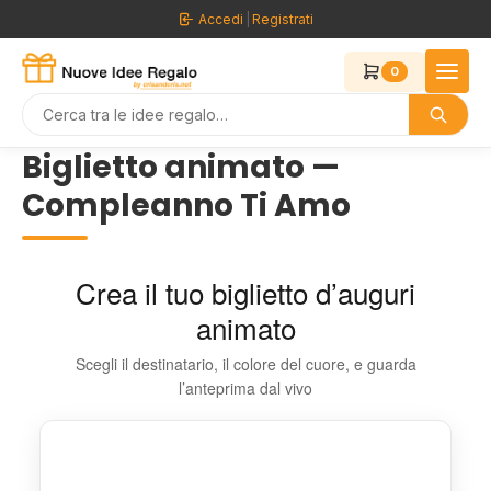
Vai
Accedi
|
Registrati
al
contenuto
0
Biglietto animato —
Compleanno Ti Amo
Crea il tuo biglietto d’auguri
animato
Scegli il destinatario, il colore del cuore, e guarda
l’anteprima dal vivo