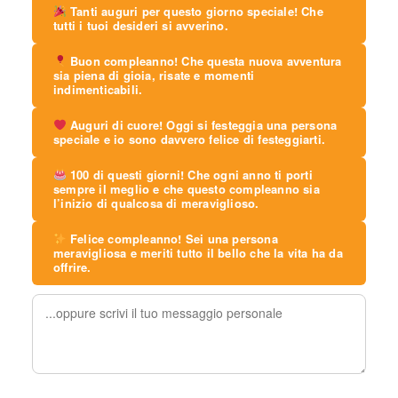
Tanti auguri per questo giorno speciale! Che
tutti i tuoi desideri si avverino.
Buon compleanno! Che questa nuova avventura
sia piena di gioia, risate e momenti
indimenticabili.
Auguri di cuore! Oggi si festeggia una persona
speciale e io sono davvero felice di festeggiarti.
100 di questi giorni! Che ogni anno ti porti
sempre il meglio e che questo compleanno sia
l’inizio di qualcosa di meraviglioso.
Felice compleanno! Sei una persona
meravigliosa e meriti tutto il bello che la vita ha da
offrire.