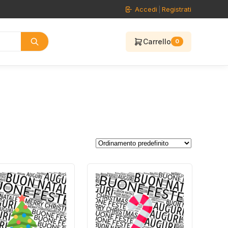
Accedi
|
Registrati
Carrello
0