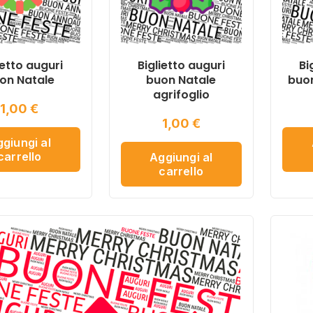
ietto auguri
Biglietto auguri
Bi
on Natale
buon Natale
buon
agrifoglio
1,00
€
1,00
€
giungi al
carrello
Aggiungi al
carrello