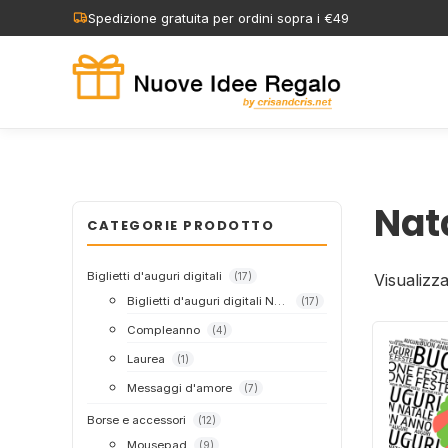
Vai
Spedizione gratuita per ordini sopra i €49
al
contenuto
Nat
CATEGORIE PRODOTTO
Biglietti d'auguri digitali
Visualizza
(17)
Biglietti d'auguri digitali Nuvola TAG
(17)
Compleanno
(4)
Laurea
(1)
Messaggi d'amore
(7)
Borse e accessori
(12)
Mousepad
(9)