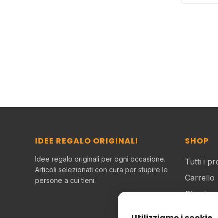
IDEE REGALO ORIGINALI
SHOP
Idee regalo originali per ogni occasione.
Tutti i pr
Articoli selezionati con cura per stupire le
Carrello
persone a cui tieni.
Checkou
Il mio a
Utilizziamo i cookie