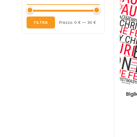
Prezzo:
0 €
—
30 €
FILTRA
Prezzo
Prezzo
Min
Max
Bigl