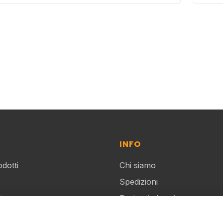
INFO
odotti
Chi siamo
Spedizioni
t
Resi e rimborsi
ccount
Contatti