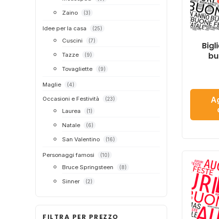
Zaino
(3)
Idee per la casa
(25)
Cuscini
(7)
Bigl
bu
Tazze
(9)
Tovagliette
(9)
Maglie
(4)
Ag
Occasioni e Festività
(23)
Laurea
(1)
Natale
(6)
San Valentino
(16)
Personaggi famosi
(10)
Bruce Springsteen
(8)
Sinner
(2)
FILTRA PER PREZZO