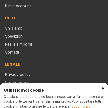
Il mio account
INFO
Chi siamo
Spedizioni
Resi e rimborsi
Contatti
LEGALE
Privacy policy
Cookie policy
×
Utilizziamo i cookie
Termini e condizioni
Questo sito utilizza cookie tecnici necessari al funzionamento e
cookie di terze parti per analisi e marketing. Puoi accettare tutti i
cookie, rifiutarli o gestire le tue preferenze.
Scopri di più