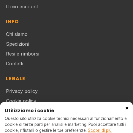
Il mio account
INFO
Chi siamo
Spedizioni
Resi e rimborsi
Contatti
LEGALE
Privacy policy
Cookie policy
×
Utilizziamo i cookie
Termini e condizioni
Questo sito utilizza cookie tecnici necessari al funzionamento e
cookie di terze parti per analisi e marketing. Puoi accettare tutti i
cookie, rifiutarli o gestire le tue preferenze.
Scopri di più