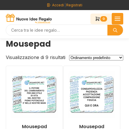
Vai
Accedi
|
Registrati
al
contenuto
0
Mousepad
Visualizzazione di 9 risultati
Mousepad
Mousepad