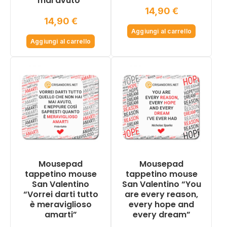
mai avuto”
14,90
€
14,90
€
Aggiungi al carrello
Aggiungi al carrello
Mousepad
Mousepad
tappetino mouse
tappetino mouse
San Valentino
San Valentino “You
“Vorrei darti tutto
are every reason,
è meraviglioso
every hope and
amarti”
every dream”