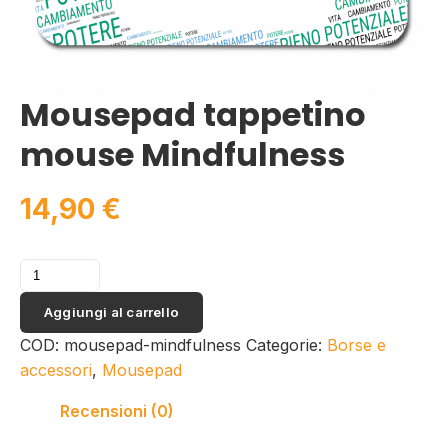
Mousepad tappetino
mouse Mindfulness
14,90
€
Mousepad
tappetino
Aggiungi al carrello
mouse
Mindfulness
COD:
mousepad-mindfulness
Categorie:
Borse e
quantità
accessori
,
Mousepad
Recensioni (0)