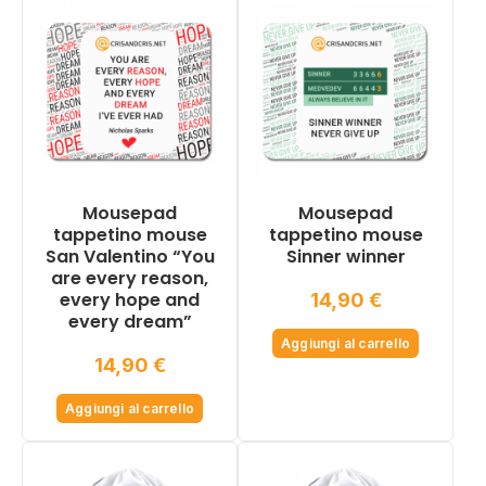
Mousepad
Mousepad
tappetino mouse
tappetino mouse
San Valentino “You
Sinner winner
are every reason,
every hope and
14,90
€
every dream”
Aggiungi al carrello
14,90
€
Aggiungi al carrello