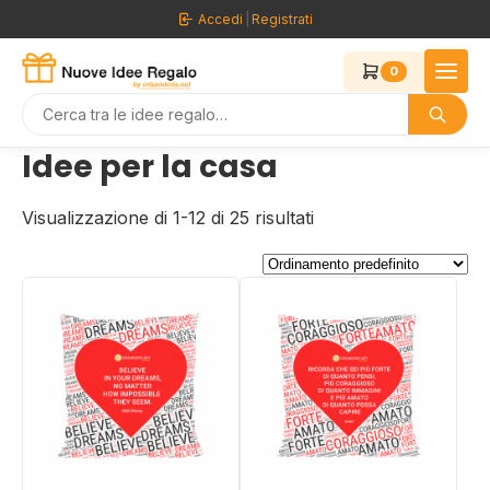
Vai
Accedi
|
Registrati
al
contenuto
0
Idee per la casa
Visualizzazione di 1-12 di 25 risultati