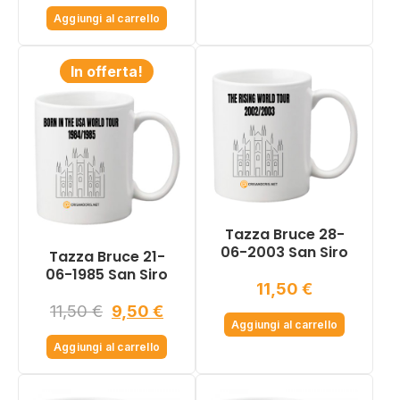
Aggiungi al carrello
In offerta!
Tazza Bruce 28-
06-2003 San Siro
Tazza Bruce 21-
06-1985 San Siro
11,50
€
Il
Il
11,50
€
9,50
€
Aggiungi al carrello
prezzo
prezzo
Aggiungi al carrello
originale
attuale
era:
è: