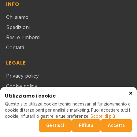
INFO
Chi siamo
Spedizioni
Resi e rimborsi
Contatti
LEGALE
Privacy policy
Cookie policy
×
Utilizziamo i cookie
Termini e condizioni
Questo sito utilizza cookie tecnici necessari al funzionamento e
cookie di terze parti per analisi e marketing. Puoi accettare tutti i
cookie, rifiutarli o gestire le tue preferenze.
Scopri di più
© 2026 Idee regalo originali. Tutti i diritti riservati.
Gestisci
Rifiuta
Accetta
CRIS AND CRIS – P.IVA 08813060012