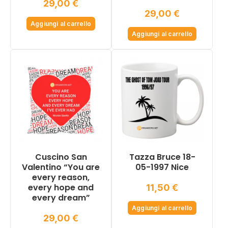
29,00
€
29,00
€
Aggiungi al carrello
Aggiungi al carrello
Cuscino San
Tazza Bruce 18-
Valentino “You are
05-1997 Nice
every reason,
every hope and
11,50
€
every dream”
Aggiungi al carrello
29,00
€