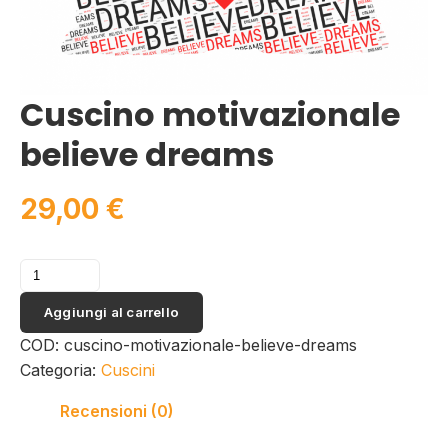
Cuscino motivazionale
believe dreams
29,00
€
Cuscino
motivazionale
Aggiungi al carrello
believe
dreams
COD:
cuscino-motivazionale-believe-dreams
quantità
Categoria:
Cuscini
Recensioni (0)