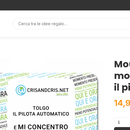
Mo
mo
il 
14,
Mouse
tappeti