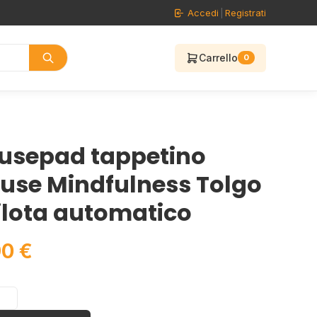
Accedi
|
Registrati
Carrello
0
usepad tappetino
use Mindfulness Tolgo
pilota automatico
90
€
pad
no