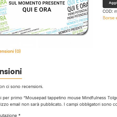
Aggi
mouse
Mindfu
COD:
m
Tolgo
Borse 
il
pilota
automa
quantit
nsioni (0)
nsioni
n ci sono recensioni.
i per primo “Mousepad tappetino mouse Mindfulness Tolgo 
irizzo email non sarà pubblicato.
I campi obbligatori sono c
lutazione
*