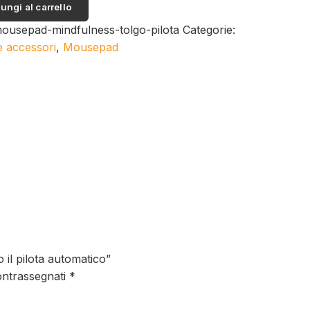
ungi al carrello
lness
ousepad-mindfulness-tolgo-pilota
Categorie:
e accessori
,
Mousepad
tico
à
il pilota automatico”
ontrassegnati
*