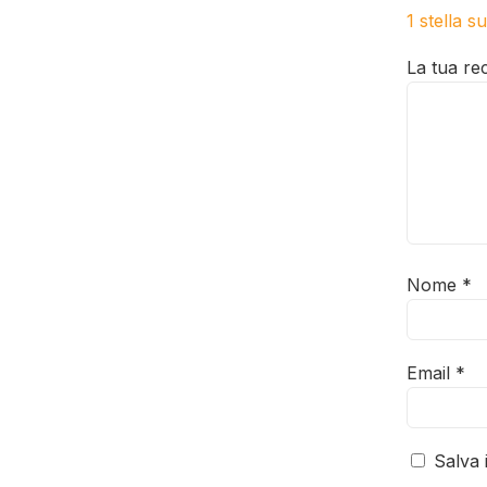
1 stella s
La tua r
Nome
*
Email
*
Salva 