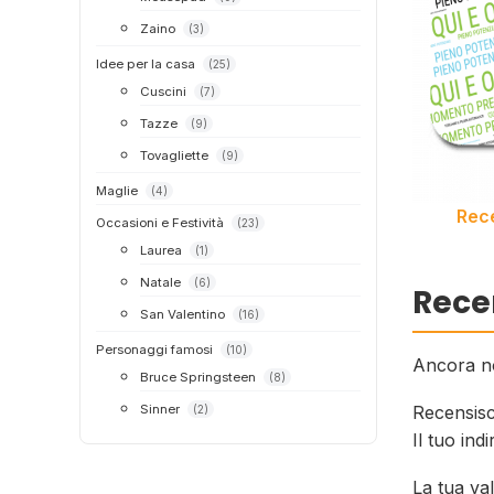
Zaino
(3)
Idee per la casa
(25)
Cuscini
(7)
Tazze
(9)
Tovagliette
(9)
Maglie
(4)
Rece
Occasioni e Festività
(23)
Laurea
(1)
Natale
(6)
Rece
San Valentino
(16)
Personaggi famosi
(10)
Ancora no
Bruce Springsteen
(8)
Sinner
Recensisc
(2)
Il tuo ind
La tua va