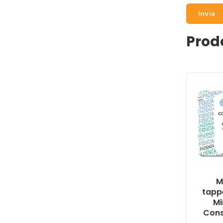
Prodo
M
tapp
Mi
Cons