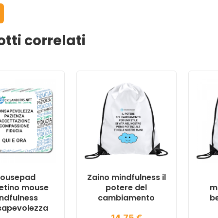
tti correlati
ousepad
Zaino mindfulness il
etino mouse
potere del
m
ndfulness
cambiamento
be
apevolezza
14,75
€