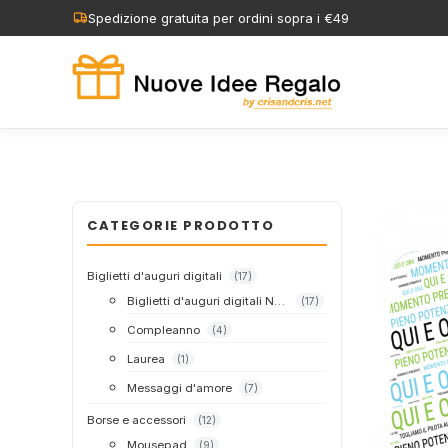
Vai
Spedizione gratuita per ordini sopra i €49
al
contenuto
CATEGORIE PRODOTTO
Biglietti d'auguri digitali
(17)
Biglietti d'auguri digitali Nuvola TAG
(17)
Compleanno
(4)
Laurea
(1)
Messaggi d'amore
(7)
Borse e accessori
(12)
Mousepad
(9)