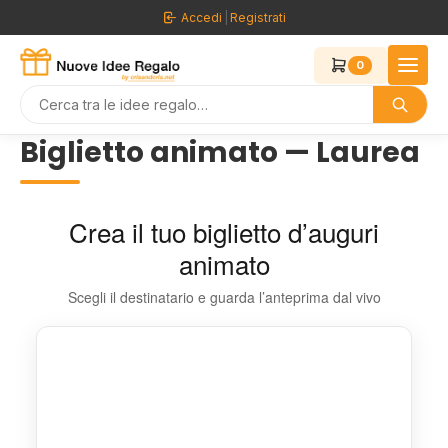
Vai
Accedi
|
Registrati
al
contenuto
0
Biglietto animato — Laurea
Crea il tuo biglietto d’auguri
animato
Scegli il destinatario e guarda l’anteprima dal vivo