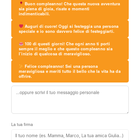
Buon compleanno! Che questa nuova avventura
sia piena di gioia, risate e momenti
indimenticabili.
Auguri di cuore! Oggi si festeggia una persona
speciale e io sono davvero felice di festeggiarti.
100 di questi giorni! Che ogni anno ti porti
sempre il meglio e che questo compleanno sia
l’inizio di qualcosa di meraviglioso.
Felice compleanno! Sei una persona
meravigliosa e meriti tutto il bello che la vita ha da
offrire.
La tua firma