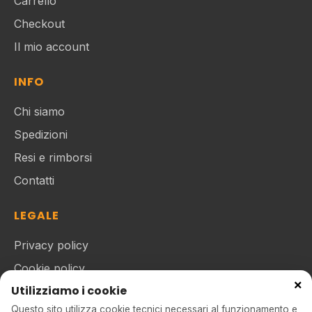
Carrello
Checkout
Il mio account
INFO
Chi siamo
Spedizioni
Resi e rimborsi
Contatti
LEGALE
Privacy policy
Cookie policy
×
Utilizziamo i cookie
Termini e condizioni
Questo sito utilizza cookie tecnici necessari al funzionamento e