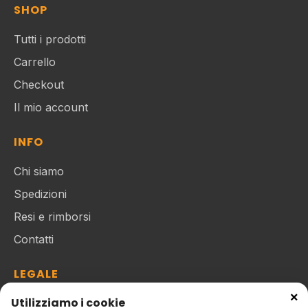
SHOP
Tutti i prodotti
Carrello
Checkout
Il mio account
INFO
Chi siamo
Spedizioni
Resi e rimborsi
Contatti
LEGALE
×
Utilizziamo i cookie
Privacy policy