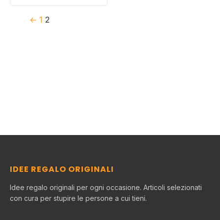
←
1
2
IDEE REGALO ORIGINALI
Idee regalo originali per ogni occasione. Articoli selezionati
con cura per stupire le persone a cui tieni.