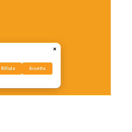
×
Rifiuta
Accetta