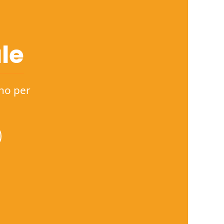
le
nno per